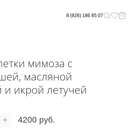
8 (926) 186 85 07
летки мимоза с
шей, масляной
 и икрой летучей
4200 руб.