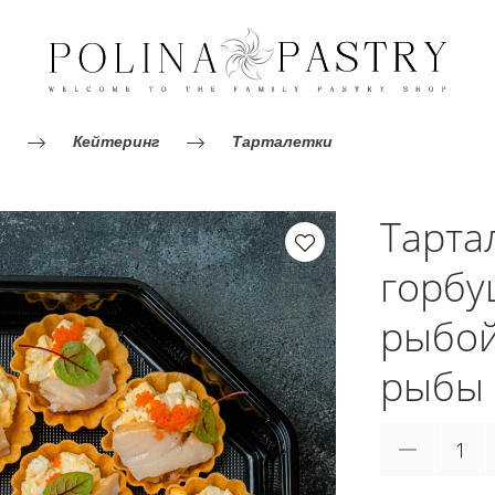
Кейтеринг
Тарталетки
Тарта
горбу
рыбой
рыбы