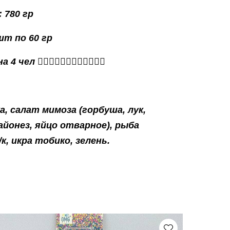
 780 гр
шт по 60 гр
ел 🙎🏻‍♀️🙎🏻‍♀️🙎🏻‍♀️🙎🏻‍♀️
, салат мимоза (горбуша, лук,
айонез, яйцо отварное), рыба
к, икра тобико, зелень.