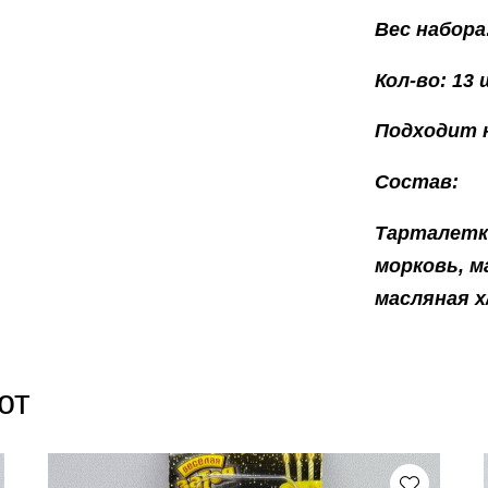
Вес набора:
Кол-во: 13 
Подходит на 4 ч
Состав:
Тарталетка
морковь, м
масляная х/
ют