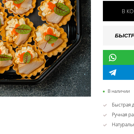
В К
БЫСТР
В наличии
Быстрая д
Ручная ра
Натураль