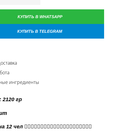
КУПИТЬ В WHATSAPP
КУПИТЬ В TELEGRAM
оставка
бота
ные ингредиенты
 2120 гр
 шт
ел 🙎🏻‍♀️🙎🏻‍♀️🙎🏻‍♀️🙎🏻‍♀️🙎🏻‍♀️🙎🏻‍♀️🙎🏻‍♀️