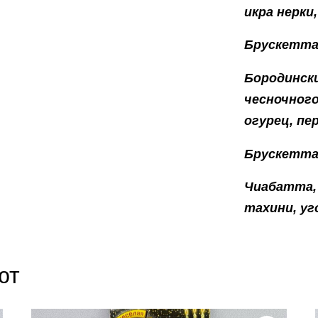
икра нерки,
Брускетта
Бородински
чесночного
огурец, пе
Брускетта
Чиабатта, 
тахини, уг
ют