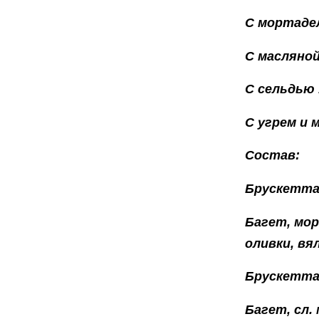
С мортадел
С масляной
С сельдью 
С угрем и 
Состав:
Брускетта
Багет, мор
оливки, вя
Брускетта
Багет, сл. 