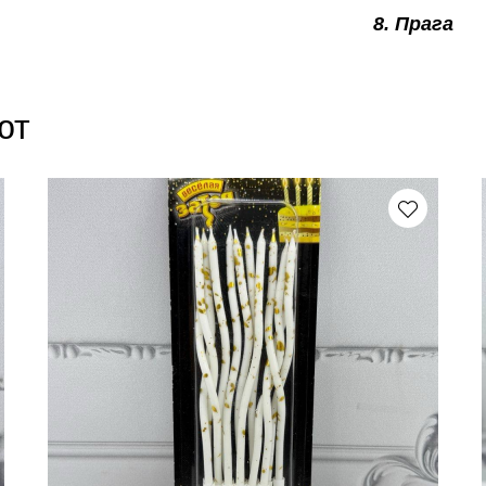
8. Прага
ют