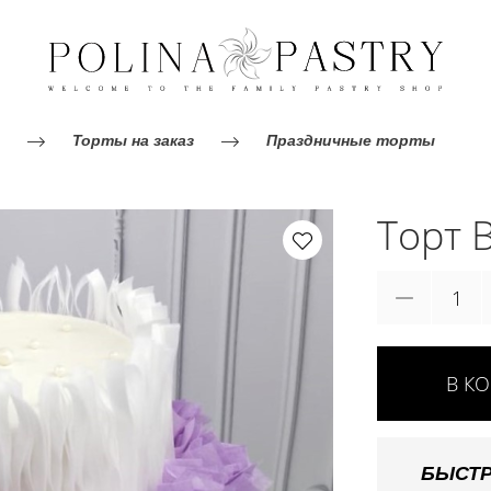
Торты на заказ
Праздничные торты
Торт 
В К
БЫСТР