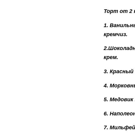
Торт от 2 
1. Ванильн
кремчиз.
2.Шоколад
крем.
3. Красный
4. Морковн
5. Медовик
6. Наполео
7. Мильфей