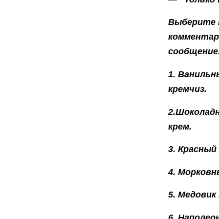
Выберите н
комментари
сообщение
1. Ванильн
кремчиз.
2.Шоколад
крем.
3. Красный
4. Морковн
5. Медовик
6. Наполео