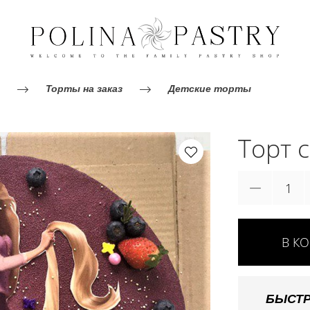
Торты на заказ
Детские торты
Торт 
В К
БЫСТР