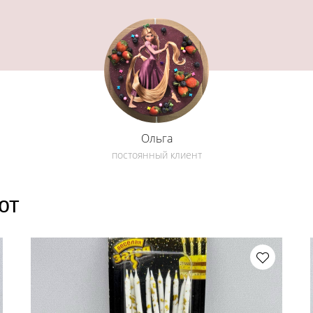
Ольга
постоянный клиент
ют