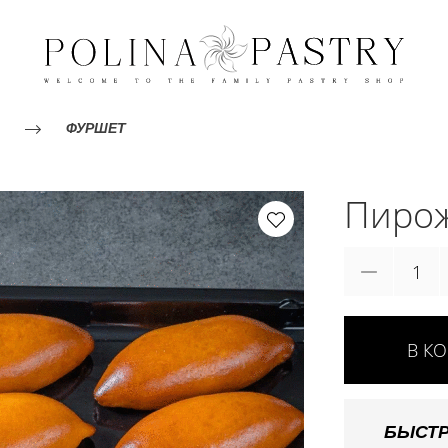
ФУРШЕТ
Пирож
В К
БЫСТР