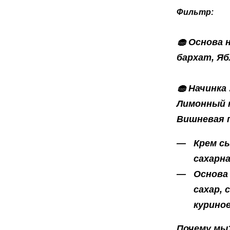
Фильтр:
🧁 Основа 
бархат, Яб
🧁 Начинка
Лимонный к
Вишневая 
Крем с
сахарна
Основа 
сахар, 
куриное
Почему мы