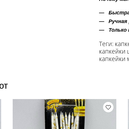
Быстра
Ручная
Только
Теги: капк
капкейки 
капкейки 
ют