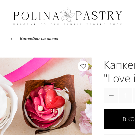
Капкейки на заказ
Капке
"Love 
В К