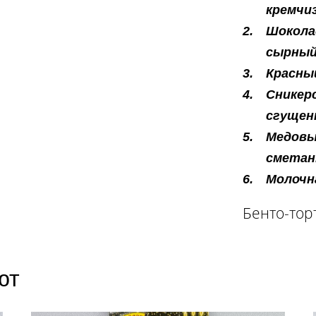
кремчиз
Шокола
сырный
Красны
Сникер
сгущенк
Медовы
сметан
Молочна
Бенто-торт
ют