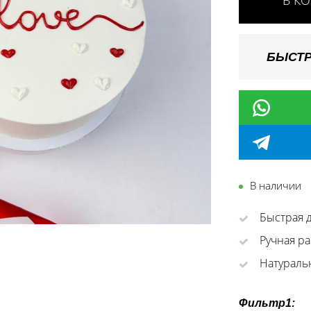
В К
БЫСТР
В наличии
Быстрая д
Ручная ра
Натураль
Фильтр1: