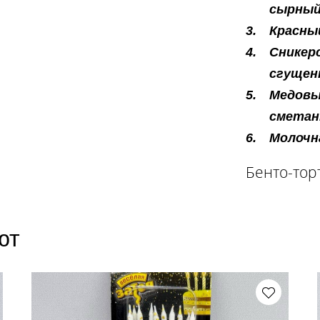
сырный
Красны
Сникер
сгущенк
Медовы
сметан
Молочна
Бенто-торт
ют