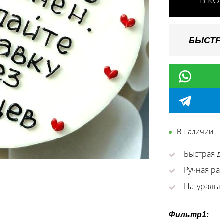
В К
БЫСТР
В наличии
Быстрая д
Ручная ра
Натураль
Фильтр1: