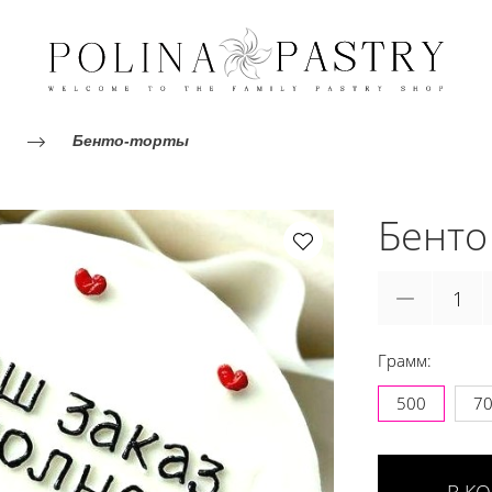
Бенто-торты
Бенто
Грамм:
500
7