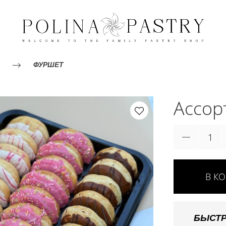
ФУРШЕТ
Ассор
В К
БЫСТР